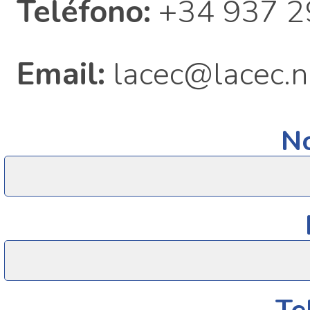
Teléfono:
+34 937 2
Email:
lacec@lacec.n
N
Te