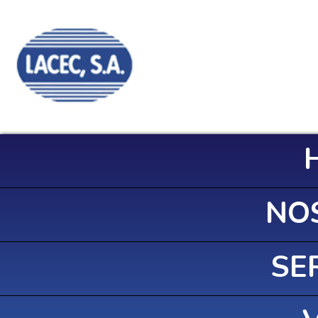
NO
SE