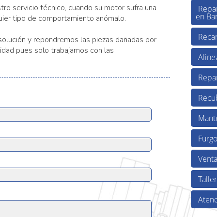
tro servicio técnico, cuando su motor sufra una
Repa
en Ba
quier tipo de comportamiento anómalo.
Reca
olución y repondremos las piezas dañadas por
alidad pues solo trabajamos con las
Aline
.
Repa
Recub
Mant
Furgo
Venta
Talle
Atenc