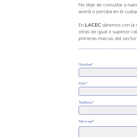
No deje de consultar a nues
avería o perciba en él cual
En
LACEC
daremos con la s
otras de igual o superior c
primeras marcas del sector
Nombre
*
Mail
*
Teléfono
*
Mensaje
*