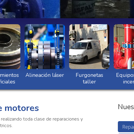
mientos
Alineación láser
Furgonetas
Equipo
iciales
taller
ince
e motores
Nuest
ealizando toda clase de reparaciones y
ricos.
Repa