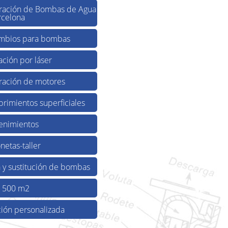
ración de Bombas de Agua
rcelona
mbios para bombas
ación por láser
ración de motores
rimientos superficiales
enimientos
netas-taller
 y sustitución de bombas
r 500 m2
ión personalizada