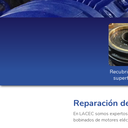
Recubri
superf
Reparación d
En LACEC somos expertos r
bobinados de motores eléct