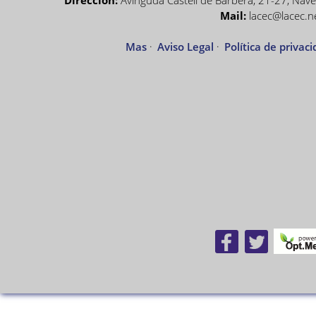
Dirección:
Avinguda Castell de Barberà, 21-27, Nave 
Mail:
lacec@lacec.n
Mas
·
Aviso Legal
·
Política de privac