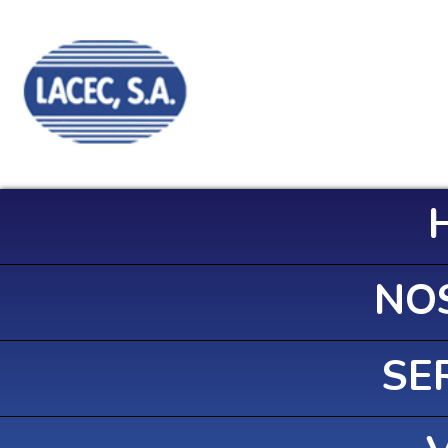
NO
SE