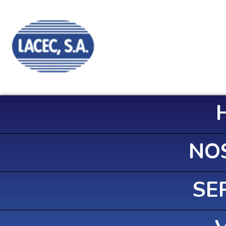
NO
SE